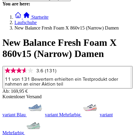
You are here:
Startseite
Laufschuhe
New Balance Fresh Foam X 860v15 (Narrow) Damen
New Balance Fresh Foam X
860v15 (Narrow) Damen
3.6
(131)
3.6
von
11 von 131 Bewertern erhielten ein Testprodukt oder
5
nahmen an einer Aktion teil
Sternen,
Ab:
169,95 €
Durchschnittswert
Kostenloser Versand
der
Bewertung.
Read
131
variant Blau
variant Mehrfarbig
variant
Reviews.
Link
auf
derselben
Mehrfarbig