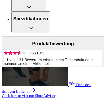
Spezifikationen
Produktbewertung
3.6
(131)
3.6
von
11 von 131 Bewertern erhielten ein Testprodukt oder
5
nahmen an einer Aktion teil
Sternen,
Durchschnittswert
der
Bewertung.
Read
Finde den
131
Reviews.
richtigen laufschuh
Link
Click here to visit our
Shoe Advisor
auf
derselben
Seite.