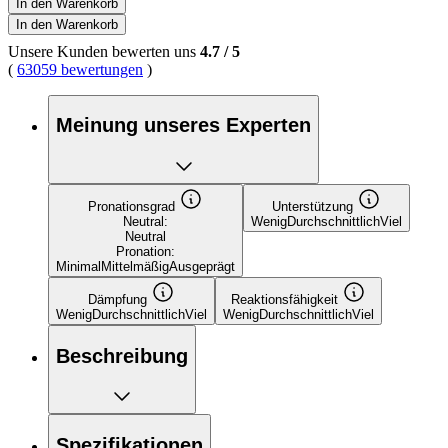
In den Warenkorb
In den Warenkorb
Unsere Kunden bewerten uns
4.7
/
5
(
63059 bewertungen
)
Meinung unseres Experten
Pronationsgrad
Unterstützung
Neutral:
Wenig
Durchschnittlich
Viel
Neutral
Pronation:
Minimal
Mittelmäßig
Ausgeprägt
Dämpfung
Reaktionsfähigkeit
Wenig
Durchschnittlich
Viel
Wenig
Durchschnittlich
Viel
Beschreibung
Spezifikationen