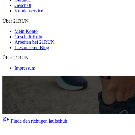
Geschäft
Kundenservice
Über 21RUN
Mein Konto
Geschäft Köln
Arbeiten bei 21RUN
Lies unseren Blog
Über 21RUN
Impressum
Finde den richtigen laufschuh