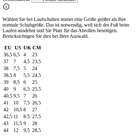
Wählen Sie bei Laufschuhen immer eine Größe größer als Ihre
normale Schuhgröße. Das ist notwendig, weil sich der Fuß beim
Laufen ausdehnt und Sie Platz für das Abrollen benötigen.
Berücksichtigen Sie dies bei Ihrer Auswahl.
EU
US
UK
CM
36,5
6,5
4
23
37
7
4,5
23,5
38
7,5
5
24
38,5
8
5,5
24,5
39
8,5
6
25
40
9
6,5
25,5
40,5
9,5
7
26
41
10
7,5
26,5
42
10,5
8
27
42,5
11
8.5
27,5
43
11,5
9
28
44
12
9,5
28,5