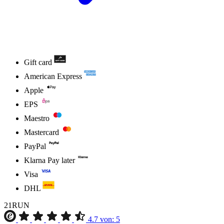
Gift card
American Express
Apple
EPS
Maestro
Mastercard
PayPal
Klarna Pay later
Visa
DHL
21RUN
4.7
von:
5