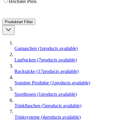
Höchster Preis
Produktart
Filter
Gamaschen
(
1
products available
)
Laufjacken
(
7
products available
)
Rucksäcke
(
17
products available
)
Sonstige Produkte
(
1
products available
)
Sporthosen
(
1
products available
)
Trinkflaschen
(
5
products available
)
Trinksysteme
(
4
products available
)