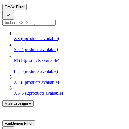
Größe
Filter
XS
(
6
products available
)
S
(
14
products available
)
M
(
14
products available
)
L
(
15
products available
)
XL
(
8
products available
)
XS-S
(
2
products available
)
Mehr anzeigen+
Funktionen
Filter