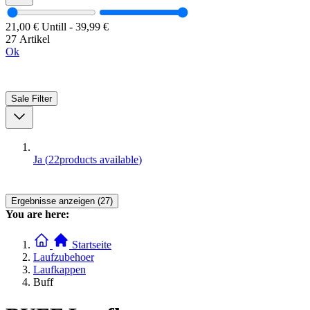
21,00 €
Untill
-
39,99 €
27 Artikel
Ok
Sale
Filter
Ja
(
22
products available
)
Ergebnisse anzeigen (27)
You are here:
Startseite
Laufzubehoer
Laufkappen
Buff