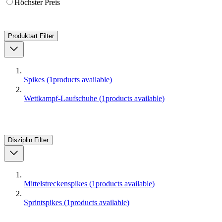
Höchster Preis
Produktart
Filter
Spikes
(
1
products available
)
Wettkampf-Laufschuhe
(
1
products available
)
Disziplin
Filter
Mittelstreckenspikes
(
1
products available
)
Sprintspikes
(
1
products available
)