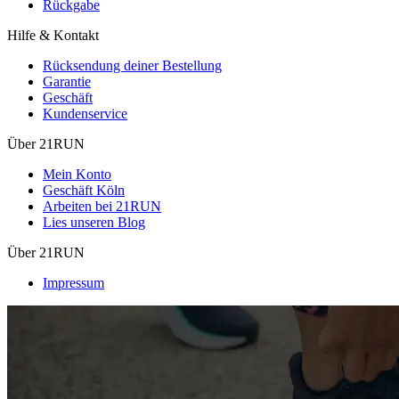
Rückgabe
Hilfe & Kontakt
Rücksendung deiner Bestellung
Garantie
Geschäft
Kundenservice
Über 21RUN
Mein Konto
Geschäft Köln
Arbeiten bei 21RUN
Lies unseren Blog
Über 21RUN
Impressum