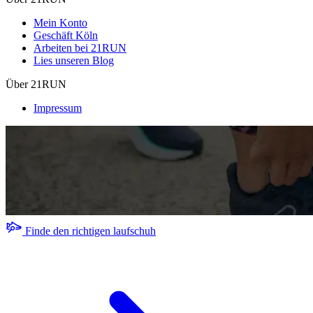
Mein Konto
Geschäft Köln
Arbeiten bei 21RUN
Lies unseren Blog
Über 21RUN
Impressum
Finde den richtigen laufschuh