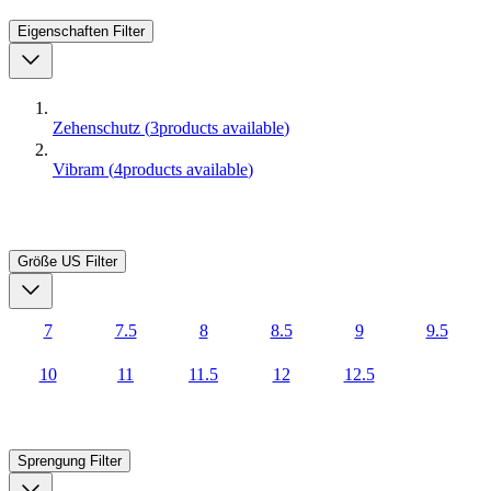
Eigenschaften
Filter
Zehenschutz
(
3
products available
)
Vibram
(
4
products available
)
Größe US
Filter
7
7.5
8
8.5
9
9.5
10
11
11.5
12
12.5
Sprengung
Filter