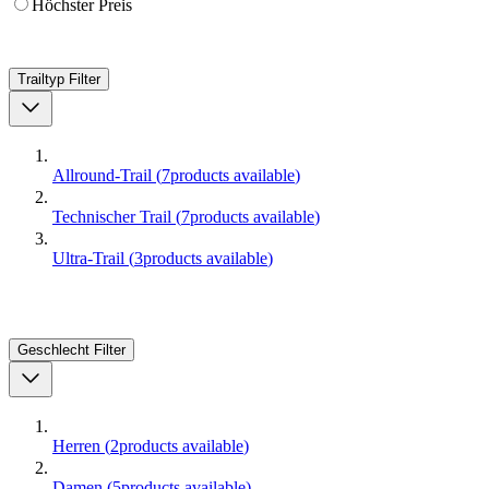
Höchster Preis
Trailtyp
Filter
Allround-Trail
(
7
products available
)
Technischer Trail
(
7
products available
)
Ultra-Trail
(
3
products available
)
Geschlecht
Filter
Herren
(
2
products available
)
Damen
(
5
products available
)