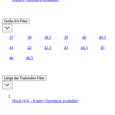
Größe EU
Filter
37
38
38.5
39
40
40.5
41
42
42.5
43
44.5
45
46
46.5
Länge der Trailstollen
Filter
Hoch (4,6 – 8 mm)
(
3
products available
)