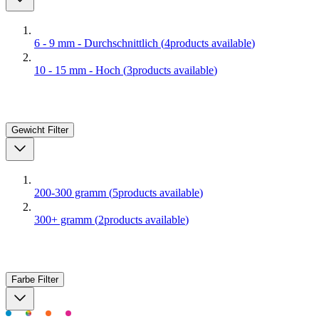
6 - 9 mm - Durchschnittlich
(
4
products available
)
10 - 15 mm - Hoch
(
3
products available
)
Gewicht
Filter
200-300 gramm
(
5
products available
)
300+ gramm
(
2
products available
)
Farbe
Filter