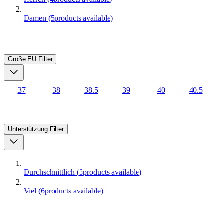
Damen
(
5
products available
)
Größe EU
Filter
37
38
38.5
39
40
40.5
Unterstützung
Filter
Durchschnittlich
(
3
products available
)
Viel
(
6
products available
)