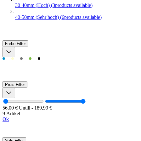
30-40mm (Hoch)
(
3
products available
)
40-50mm (Sehr hoch)
(
6
products available
)
Farbe
Filter
Preis
Filter
56,00 €
Untill
-
189,99 €
9 Artikel
Ok
Sale
Filter