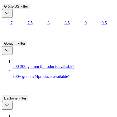
Größe US
Filter
7
7.5
8
8.5
9
9.5
Gewicht
Filter
200-300 gramm
(
5
products available
)
300+ gramm
(
4
products available
)
Bauhöhe
Filter