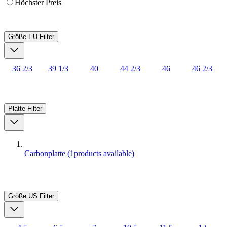
Höchster Preis
Größe EU
Filter
36 2/3
39 1/3
40
44 2/3
46
46 2/3
Platte
Filter
Carbonplatte
(
1
products available
)
Größe US
Filter