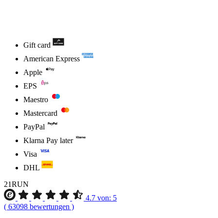
Gift card
American Express
Apple
EPS
Maestro
Mastercard
PayPal
Klarna Pay later
Visa
DHL
21RUN
4.7
von:
5
(
63098
bewertungen
)