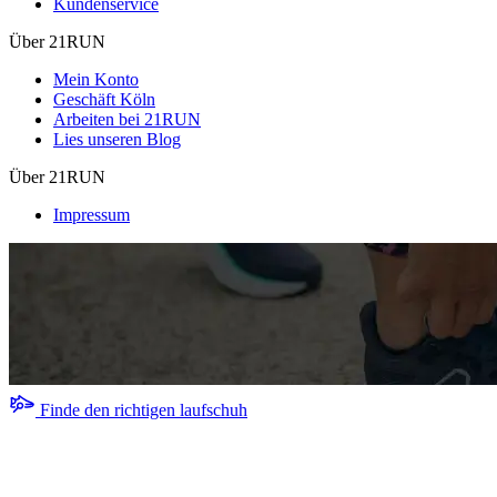
Kundenservice
Über 21RUN
Mein Konto
Geschäft Köln
Arbeiten bei 21RUN
Lies unseren Blog
Über 21RUN
Impressum
Finde den richtigen laufschuh