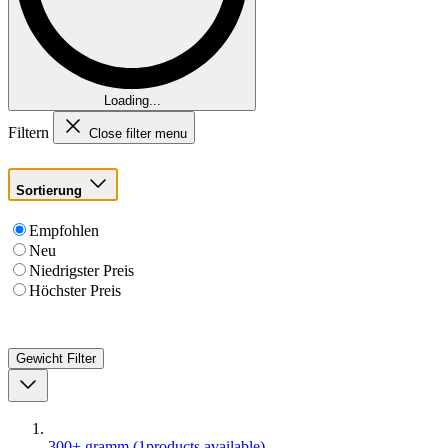
Loading...
Filtern
Close filter menu
Sortierung
Empfohlen
Neu
Niedrigster Preis
Höchster Preis
Gewicht
Filter
300+ gramm
(
1
products available
)