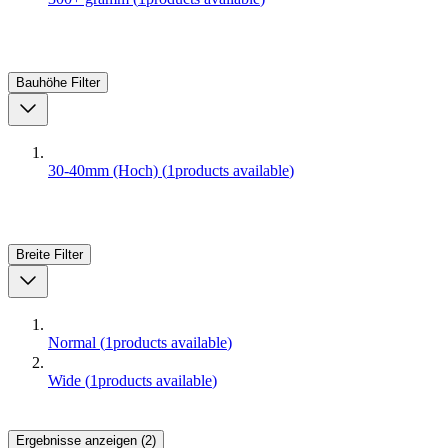
Bauhöhe
Filter
30-40mm (Hoch)
(
1
products available
)
Breite
Filter
Normal
(
1
products available
)
Wide
(
1
products available
)
Ergebnisse anzeigen (2)