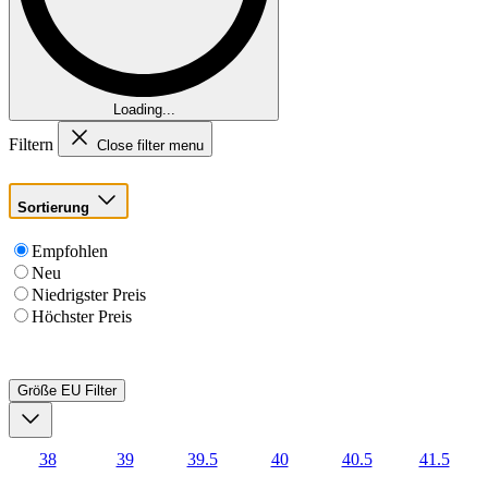
Loading...
Filtern
Close filter menu
Sortierung
Empfohlen
Neu
Niedrigster Preis
Höchster Preis
Größe EU
Filter
38
39
39.5
40
40.5
41.5