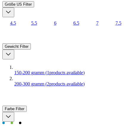
Größe US
Filter
4.5
5.5
6
6.5
7
7.5
Gewicht
Filter
150-200 gramm
(
1
products available
)
200-300 gramm
(
2
products available
)
Farbe
Filter