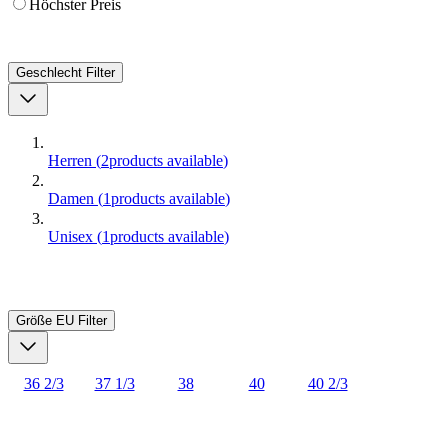
Höchster Preis
Geschlecht
Filter
Herren
(
2
products available
)
Damen
(
1
products available
)
Unisex
(
1
products available
)
Größe EU
Filter
36 2/3
37 1/3
38
40
40 2/3