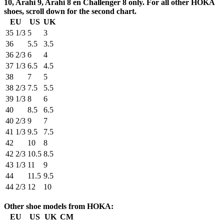
10, Arahi 9, Arahi 8 en Challenger 8 only. For all other HOKA
shoes, scroll down for the second chart.
EU
US
UK
35 1/3
5
3
36
5.5
3.5
36 2/3
6
4
37 1/3
6.5
4.5
38
7
5
38 2/3
7.5
5.5
39 1/3
8
6
40
8.5
6.5
40 2/3
9
7
41 1/3
9.5
7.5
42
10
8
42 2/3
10.5
8.5
43 1/3
11
9
44
11.5
9.5
44 2/3
12
10
Other shoe models from HOKA:
EU
US
UK
CM