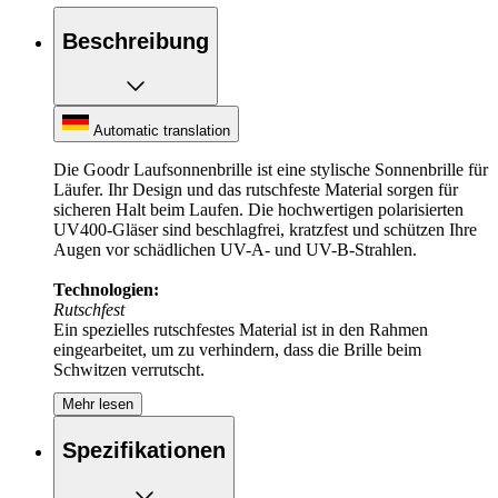
Beschreibung
Automatic translation
Die Goodr Laufsonnenbrille ist eine stylische Sonnenbrille für
Läufer. Ihr Design und das rutschfeste Material sorgen für
sicheren Halt beim Laufen. Die hochwertigen polarisierten
UV400-Gläser sind beschlagfrei, kratzfest und schützen Ihre
Augen vor schädlichen UV-A- und UV-B-Strahlen.
Technologien:
Rutschfest
Ein spezielles rutschfestes Material ist in den Rahmen
eingearbeitet, um zu verhindern, dass die Brille beim
Schwitzen verrutscht.
Mehr lesen
Springt nicht ab.
Der Rahmen ist robust und leicht und bietet einen bequemen
Spezifikationen
Sitz, um ein Auf- und Abwippen der Brille beim Laufen zu
verhindern.