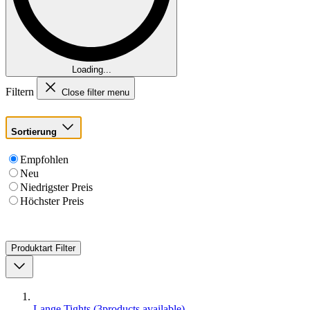
Loading...
Filtern
Close filter menu
Sortierung
Empfohlen
Neu
Niedrigster Preis
Höchster Preis
Produktart
Filter
Lange Tights
(
3
products available
)