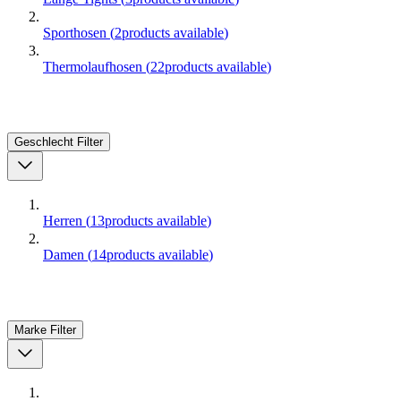
Sporthosen
(
2
products available
)
Thermolaufhosen
(
22
products available
)
Geschlecht
Filter
Herren
(
13
products available
)
Damen
(
14
products available
)
Marke
Filter