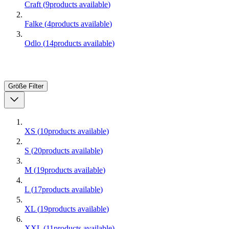
Craft
(
9
products available
)
Falke
(
4
products available
)
Odlo
(
14
products available
)
Größe
Filter
XS
(
10
products available
)
S
(
20
products available
)
M
(
19
products available
)
L
(
17
products available
)
XL
(
19
products available
)
XXL
(
11
products available
)