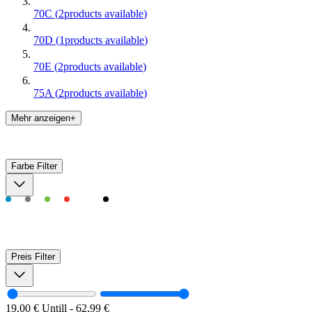
70C
(
2
products available
)
70D
(
1
products available
)
70E
(
2
products available
)
75A
(
2
products available
)
Mehr anzeigen+
Farbe
Filter
Preis
Filter
19,00 €
Untill
-
62,99 €