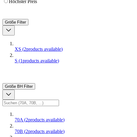
Höchster Preis
Größe
Filter
XS
(
2
products available
)
S
(
1
products available
)
Größe BH
Filter
70A
(
2
products available
)
70B
(
2
products available
)