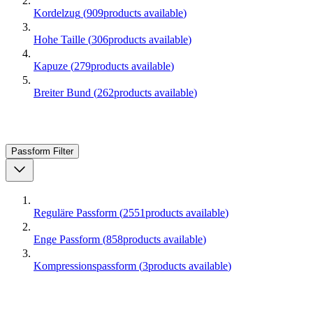
Kordelzug
(
909
products available
)
Hohe Taille
(
306
products available
)
Kapuze
(
279
products available
)
Breiter Bund
(
262
products available
)
Passform
Filter
Reguläre Passform
(
2551
products available
)
Enge Passform
(
858
products available
)
Kompressionspassform
(
3
products available
)