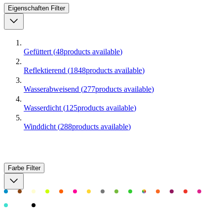
Eigenschaften
Filter
Gefüttert
(
48
products available
)
Reflektierend
(
1848
products available
)
Wasserabweisend
(
277
products available
)
Wasserdicht
(
125
products available
)
Winddicht
(
288
products available
)
Farbe
Filter