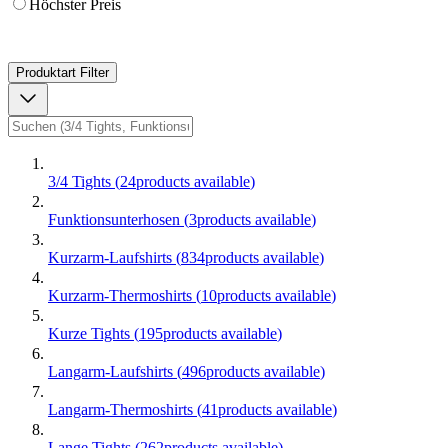
Höchster Preis
Produktart
Filter
3/4 Tights
(
24
products available
)
Funktionsunterhosen
(
3
products available
)
Kurzarm-Laufshirts
(
834
products available
)
Kurzarm-Thermoshirts
(
10
products available
)
Kurze Tights
(
195
products available
)
Langarm-Laufshirts
(
496
products available
)
Langarm-Thermoshirts
(
41
products available
)
Lange Tights
(
262
products available
)