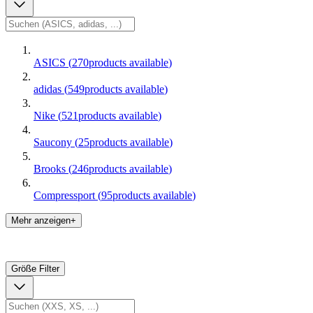
ASICS
(
270
products available
)
adidas
(
549
products available
)
Nike
(
521
products available
)
Saucony
(
25
products available
)
Brooks
(
246
products available
)
Compressport
(
95
products available
)
Mehr anzeigen+
Größe
Filter