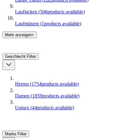
Laufjacken
(
506
products available
)
Laufmützen
(
1
products available
)
Mehr anzeigen+
Geschlecht
Filter
Herren
(
1754
products available
)
Damen
(
1859
products available
)
Unisex
(
44
products available
)
Marke
Filter