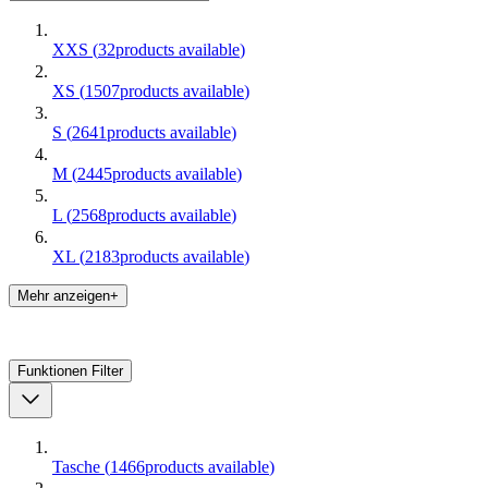
XXS
(
32
products available
)
XS
(
1507
products available
)
S
(
2641
products available
)
M
(
2445
products available
)
L
(
2568
products available
)
XL
(
2183
products available
)
Mehr anzeigen+
Funktionen
Filter
Tasche
(
1466
products available
)