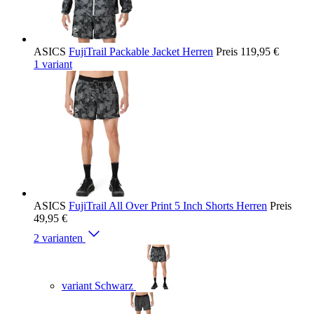
ASICS
FujiTrail Packable Jacket Herren
Preis
119,95 €
1 variant
ASICS
FujiTrail All Over Print 5 Inch Shorts Herren
Preis
49,95 €
2 varianten
variant Schwarz