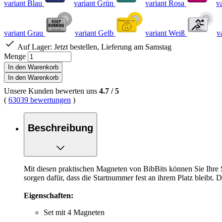
variant Blau
variant Grün
variant Rosa
v
variant Grau
variant Gelb
variant Weiß
v
Auf Lager:
Jetzt bestellen, Lieferung am Samstag
Menge
In den Warenkorb
In den Warenkorb
Unsere Kunden bewerten uns
4.7
/
5
(
63039 bewertungen
)
Beschreibung
Mit diesen praktischen Magneten von BibBits können Sie Ihre S
sorgen dafür, dass die Startnummer fest an ihrem Platz bleibt. 
Eigenschaften:
Set mit 4 Magneten