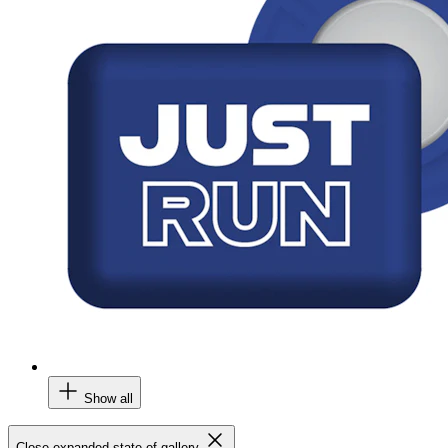
Show all
Close expanded state of gallery