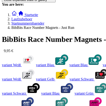
You are here:
Startseite
Laufzubehoer
Startnummernbaender
BibBits Race Number Magnets - Just Run
BibBits Race Number Magnets -
9,95 €
variant Weiß
variant Blau
variant Blau
va
variant Weiß
variant Gelb
variant Schwarz
variant Schwarz
variant Blau
variant Grün