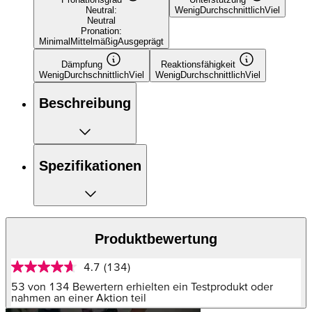
Neutral:
Wenig
Durchschnittlich
Viel
Neutral
Pronation:
Minimal
Mittelmäßig
Ausgeprägt
Dämpfung
Reaktionsfähigkeit
Wenig
Durchschnittlich
Viel
Wenig
Durchschnittlich
Viel
Beschreibung
Spezifikationen
Produktbewertung
4.7
(134)
4.7
von
53 von 134 Bewertern erhielten ein Testprodukt oder
5
nahmen an einer Aktion teil
Sternen,