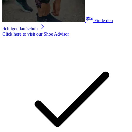
Durchschnittswert
der
Bewertung.
Read
Finde den
134
Reviews.
richtigen laufschuh
Link
Click here to visit our
Shoe Advisor
auf
derselben
Seite.