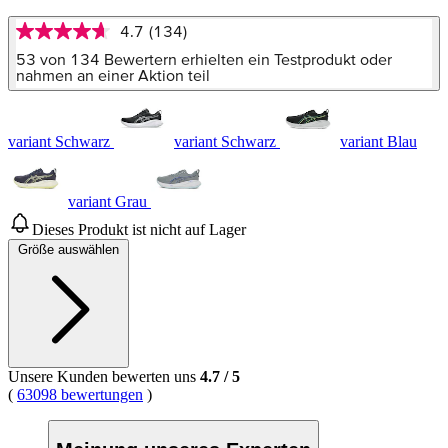
4.7
(134)
4.7
von
53 von 134 Bewertern erhielten ein Testprodukt oder
5
nahmen an einer Aktion teil
Sternen,
Durchschnittswert
der
Bewertung.
variant Schwarz
variant Schwarz
variant Blau
Read
134
Reviews.
Link
variant Grau
auf
Dieses Produkt ist nicht auf Lager
derselben
Seite.
Größe auswählen
Unsere Kunden bewerten uns
4.7
/
5
(
63098 bewertungen
)