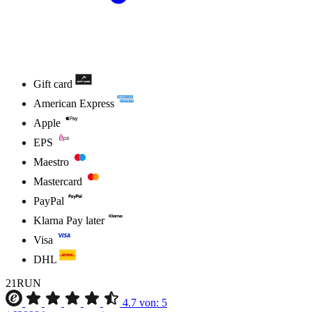
Gift card
American Express
Apple
EPS
Maestro
Mastercard
PayPal
Klarna Pay later
Visa
DHL
21RUN
4.7
von:
5