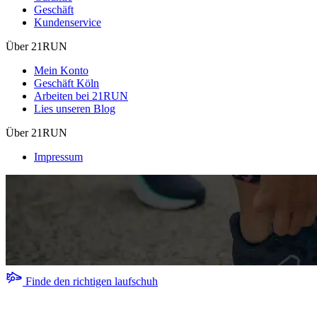
Geschäft
Kundenservice
Über 21RUN
Mein Konto
Geschäft Köln
Arbeiten bei 21RUN
Lies unseren Blog
Über 21RUN
Impressum
Finde den richtigen laufschuh