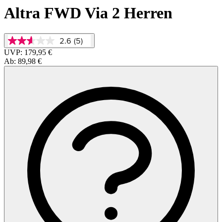
Altra FWD Via 2 Herren
2.6
(5)
2.6
von
UVP:
179,95 €
5
Ab:
89,98 €
Sternen,
Durchschnittswert
der
Bewertung.
Read
5
Reviews.
Link
auf
derselben
Seite.