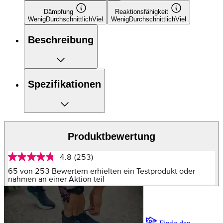
Dämpfung
Reaktionsfähigkeit
Wenig
Durchschnittlich
Viel
Wenig
Durchschnittlich
Viel
Beschreibung
Spezifikationen
Produktbewertung
4.8
(253)
4.8
von
65 von 253 Bewertern erhielten ein Testprodukt oder
5
nahmen an einer Aktion teil
Sternen,
Durchschnittswert
der
Bewertung.
Read