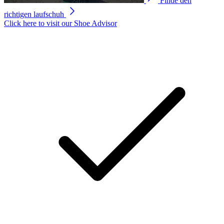
Finde den
253
Reviews.
richtigen laufschuh
Link
Click here to visit our
Shoe Advisor
auf
derselben
Seite.