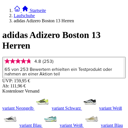
Startseite
Laufschuhe
adidas Adizero Boston 13 Herren
adidas Adizero Boston 13
Herren
4.8
(253)
4.8
von
65 von 253 Bewertern erhielten ein Testprodukt oder
5
nahmen an einer Aktion teil
Sternen,
UVP:
159,95 €
Durchschnittswert
Ab:
111,96 €
der
Bewertung.
Kostenloser Versand
Read
253
Reviews.
variant Neongelb
variant Schwarz
variant Weiß
Link
auf
derselben
Seite.
variant Blau
variant Weiß
variant Blau