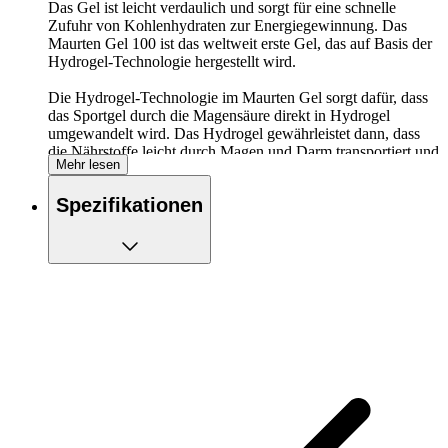
Das Gel ist leicht verdaulich und sorgt für eine schnelle
Zufuhr von Kohlenhydraten zur Energiegewinnung. Das
Maurten Gel 100 ist das weltweit erste Gel, das auf Basis der
Hydrogel-Technologie hergestellt wird.
Die Hydrogel-Technologie im Maurten Gel sorgt dafür, dass
das Sportgel durch die Magensäure direkt in Hydrogel
umgewandelt wird. Das Hydrogel gewährleistet dann, dass
die Nährstoffe leicht durch Magen und Darm transportiert und
Mehr lesen
schnell aufgenommen werden.
Spezifikationen
Eigenschaften und Details:
25 Gramm Kohlenhydrate pro Gel
Inhalt pro Gel: 40 Gramm
Liefert schnell Energie
Leicht mitzunehmen
Mit Hydrogel-Technologie für eine einfache
Nährstoffaufnahme
Warum sollte ich dieses Sportgel verwenden?
Das Unterbrechen der Kohlenhydratversorgung in deinem
Körper ist eine der Hauptursachen für Müdigkeit beim
Laufen. Um deine Kohlenhydratreserven aufzufüllen und den