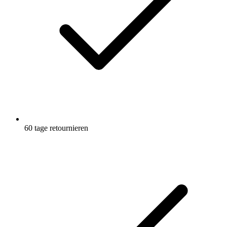
Vorrat aufrecht zu erhalten, liefert dir das Gel schnell Energie.
So umgehst du sicher dein Müdigkeits- und Leistungstief.
Empfohlene Anwendung: Du kannst das Maurten Gel 100
unmittelbar vor, während oder unmittelbar nach dem
einnehmen. Es wird empfohlen, ein bis max. drei Gele pro
Stunde zu konsumieren. Die Gels können leicht in einer
Tasche oder in einem Gürtel mitgenommen werden.
60 tage retournieren