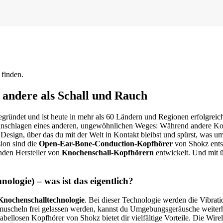
 finden.
 andere als Schall und Rauch
ündet und ist heute in mehr als 60 Ländern und Regionen erfolgreich
Einschlagen eines anderen, ungewöhnlichen Weges: Während andere Kop
Design, über das du mit der Welt in Kontakt bleibst und spürst, was u
ion sind die
Open-Ear-Bone-Conduction-Kopfhörer
von Shokz ents
den Hersteller von
Knochenschall-Kopfhörern
entwickelt. Und mit ü
logie) – was ist das eigentlich?
Knochenschalltechnologie
. Bei dieser Technologie werden die Vibra
muscheln frei gelassen werden, kannst du Umgebungsgeräusche weite
abellosen Kopfhörer von Shokz bietet dir vielfältige Vorteile. Die Wi