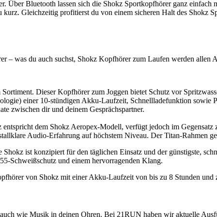
ber. Über Bluetooth lassen sich die Shokz Sportkopfhörer ganz einfac
u kurz. Gleichzeitig profitierst du von einem sicheren Halt des Shokz S
rer – was du auch suchst, Shokz Kopfhörer zum Laufen werden allen A
Sortiment. Dieser Kopfhörer zum Joggen bietet Schutz vor Spritzwasser
gie) einer 10-stündigen Akku-Laufzeit, Schnellladefunktion sowie P
nate zwischen dir und deinem Gesprächspartner.
 entspricht dem Shokz Aeropex-Modell, verfügt jedoch im Gegensatz z
stallklare Audio-Erfahrung auf höchstem Niveau. Der Titan-Rahmen gew
hokz ist konzipiert für den täglichen Einsatz und der günstigste, sch
P55-Schweißschutz und einem hervorragenden Klang.
 Kopfhörer von Shokz mit einer Akku-Laufzeit von bis zu 8 Stunden un
r auch wie Musik in deinen Ohren. Bei 21RUN haben wir aktuelle Aus