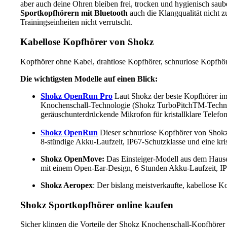
aber auch deine Ohren bleiben frei, trocken und hygienisch sau
Sportkopfhörern mit Bluetooth
auch die Klangqualität nicht z
Trainingseinheiten nicht verrutscht.
Kabellose Kopfhörer von Shokz
Kopfhörer ohne Kabel, drahtlose Kopfhörer, schnurlose Kopfhö
Die wichtigsten Modelle auf einen Blick:
Shokz OpenRun Pro
Laut Shokz der beste Kopfhörer im 
Knochenschall-Technologie (Shokz TurboPitchTM-Technolo
geräuschunterdrückende Mikrofon für kristallklare Telefo
Shokz OpenRun
Dieser schnurlose Kopfhörer von Shokz
8-stündige Akku-Laufzeit, IP67-Schutzklasse und eine kri
Shokz OpenMove:
Das Einsteiger-Modell aus dem Hause S
mit einem Open-Ear-Design, 6 Stunden Akku-Laufzeit, I
Shokz Aeropex
: Der bislang meistverkaufte, kabellose
Shokz Sportkopfhörer online kaufen
Sicher klingen die Vorteile der Shokz Knochenschall-Kopfhöre