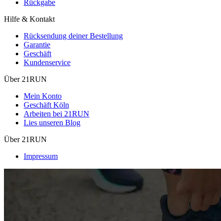
Rückgabe
Hilfe & Kontakt
Rücksendung deiner Bestellung
Garantie
Geschäft
Kundenservice
Über 21RUN
Mein Konto
Geschäft Köln
Arbeiten bei 21RUN
Lies unseren Blog
Über 21RUN
Impressum