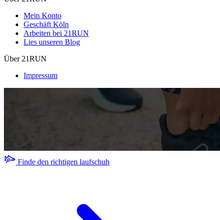
Mein Konto
Geschäft Köln
Arbeiten bei 21RUN
Lies unseren Blog
Über 21RUN
Impressum
Finde den richtigen laufschuh