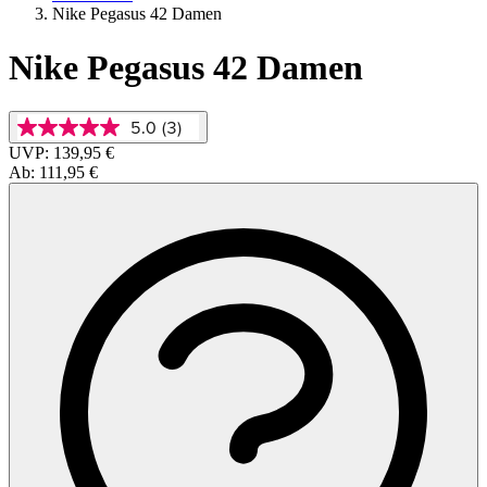
Nike Pegasus 42 Damen
Nike Pegasus 42 Damen
5.0
(3)
5.0
von
UVP:
139,95 €
5
Ab:
111,95 €
Sternen,
Durchschnittswert
der
Bewertung.
Read
3
Reviews.
Link
auf
derselben
Seite.