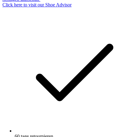
3
Click here to visit our
Shoe Advisor
Reviews.
Link
auf
derselben
Seite.
60 tage retournieren