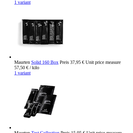
1 variant
Maurten
Solid 160 Box
Preis
37,95 €
Unit price measure
57,50 €
/ kilo
1 variant
Maurten
Test Collection
Preis
15,95 €
Unit price measure