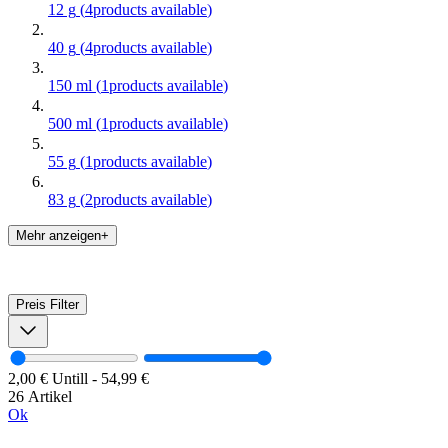
12 g
(
4
products available
)
40 g
(
4
products available
)
150 ml
(
1
products available
)
500 ml
(
1
products available
)
55 g
(
1
products available
)
83 g
(
2
products available
)
Mehr anzeigen+
Preis
Filter
2,00 €
Untill
-
54,99 €
26 Artikel
Ok