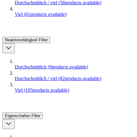
Durchschnittlich / viel
(
58
products available
)
Viel
(
81
products available
)
Reaktionsfähigkeit
Filter
Durchschnittlich
(
9
products available
)
Durchschnittlich / viel
(
82
products available
)
Viel
(
105
products available
)
Eigenschaften
Filter