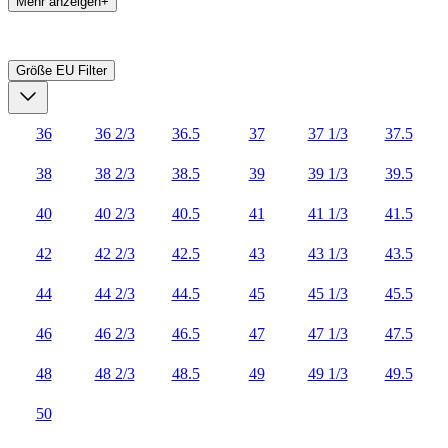
Mehr anzeigen+
Größe EU
Filter
36
36 2/3
36.5
37
37 1/3
37.5
38
38 2/3
38.5
39
39 1/3
39.5
40
40 2/3
40.5
41
41 1/3
41.5
42
42 2/3
42.5
43
43 1/3
43.5
44
44 2/3
44.5
45
45 1/3
45.5
46
46 2/3
46.5
47
47 1/3
47.5
48
48 2/3
48.5
49
49 1/3
49.5
50