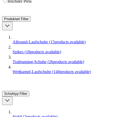
Höchster Preis
Produktart
Filter
Allround-Laufschuhe
(
15
products available
)
Spikes
(
18
products available
)
Trailrunning-Schuhe
(
26
products available
)
Wettkampf-Laufschuhe
(
140
products available
)
Schuhtyp
Filter
Stabil
(
2
products available
)