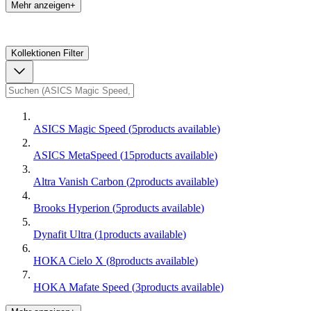
Mehr anzeigen+
Kollektionen
Filter
ASICS Magic Speed
(
5
products available
)
ASICS MetaSpeed
(
15
products available
)
Altra Vanish Carbon
(
2
products available
)
Brooks Hyperion
(
5
products available
)
Dynafit Ultra
(
1
products available
)
HOKA Cielo X
(
8
products available
)
HOKA Mafate Speed
(
3
products available
)