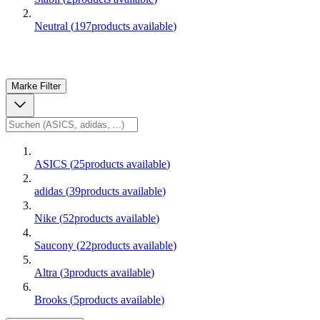
Neutral
(
197
products available
)
Marke
Filter
ASICS
(
25
products available
)
adidas
(
39
products available
)
Nike
(
52
products available
)
Saucony
(
22
products available
)
Altra
(
3
products available
)
Brooks
(
5
products available
)