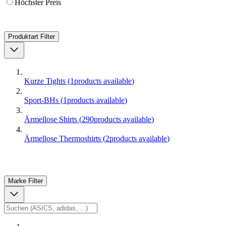
Höchster Preis
Produktart
Filter
Kurze Tights
(
1
products available
)
Sport-BHs
(
1
products available
)
Ärmellose Shirts
(
290
products available
)
Ärmellose Thermoshirts
(
2
products available
)
Marke
Filter