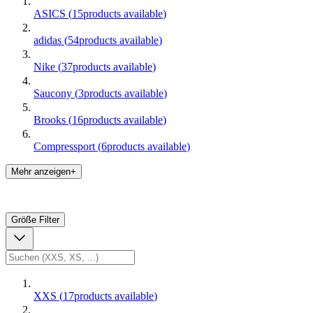
ASICS
(
15
products available
)
adidas
(
54
products available
)
Nike
(
37
products available
)
Saucony
(
3
products available
)
Brooks
(
16
products available
)
Compressport
(
6
products available
)
Mehr anzeigen+
Größe
Filter
XXS
(
17
products available
)