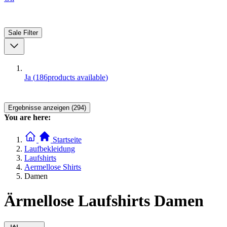
Sale
Filter
Ja
(
186
products available
)
Ergebnisse anzeigen (294)
You are here:
Startseite
Laufbekleidung
Laufshirts
Aermellose Shirts
Damen
Ärmellose Laufshirts Damen