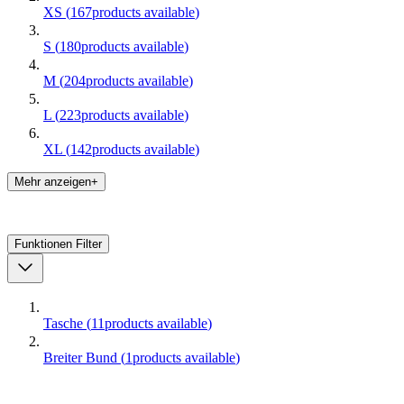
XS
(
167
products available
)
S
(
180
products available
)
M
(
204
products available
)
L
(
223
products available
)
XL
(
142
products available
)
Mehr anzeigen+
Funktionen
Filter
Tasche
(
11
products available
)
Breiter Bund
(
1
products available
)