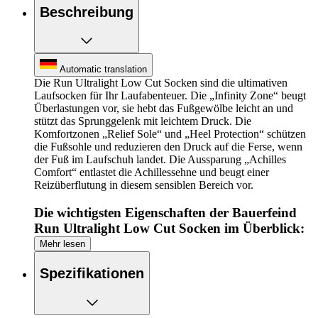
Beschreibung
Automatic translation
Die Run Ultralight Low Cut Socken sind die ultimativen
Laufsocken für Ihr Laufabenteuer. Die „Infinity Zone“ beugt
Überlastungen vor, sie hebt das Fußgewölbe leicht an und
stützt das Sprunggelenk mit leichtem Druck. Die
Komfortzonen „Relief Sole“ und „Heel Protection“ schützen
die Fußsohle und reduzieren den Druck auf die Ferse, wenn
der Fuß im Laufschuh landet. Die Aussparung „Achilles
Comfort“ entlastet die Achillessehne und beugt einer
Reizüberflutung in diesem sensiblen Bereich vor.
Die wichtigsten Eigenschaften der Bauerfeind
Run Ultralight Low Cut Socken im Überblick:
Mehr lesen
1 Paar Socken
Sockenhöhe: Low Tab = Socke unterhalb des Knöchels
Spezifikationen
Ultra Leichtgewicht
Hohe Atmungsaktivität
Feuchtigkeits- und Schweißtransport