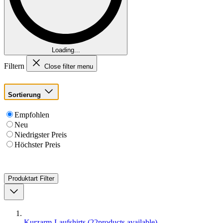
Loading...
Filtern
Close filter menu
Sortierung
Empfohlen
Neu
Niedrigster Preis
Höchster Preis
Produktart
Filter
Kurzarm-Laufshirts
(
22
products available
)