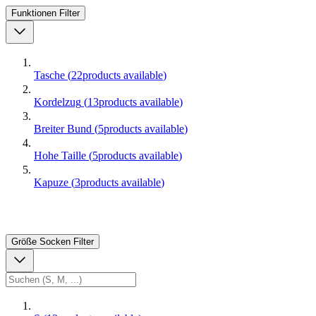
Funktionen
Filter
Tasche
(
22
products available
)
Kordelzug
(
13
products available
)
Breiter Bund
(
5
products available
)
Hohe Taille
(
5
products available
)
Kapuze
(
3
products available
)
Größe Socken
Filter