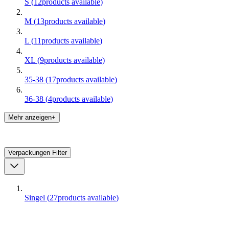
S
(
12
products available
)
M
(
13
products available
)
L
(
11
products available
)
XL
(
9
products available
)
35-38
(
17
products available
)
36-38
(
4
products available
)
Mehr anzeigen+
Verpackungen
Filter
Singel
(
27
products available
)