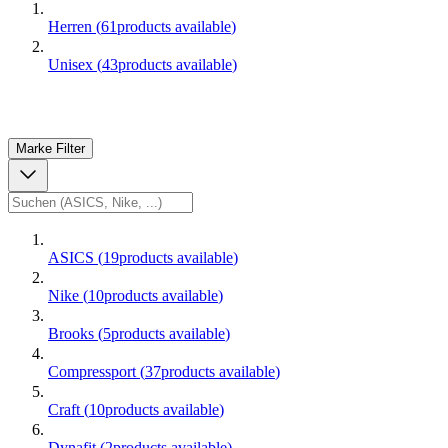
Herren
(
61
products available
)
Unisex
(
43
products available
)
Marke
Filter
ASICS
(
19
products available
)
Nike
(
10
products available
)
Brooks
(
5
products available
)
Compressport
(
37
products available
)
Craft
(
10
products available
)
Dynafit
(
2
products available
)