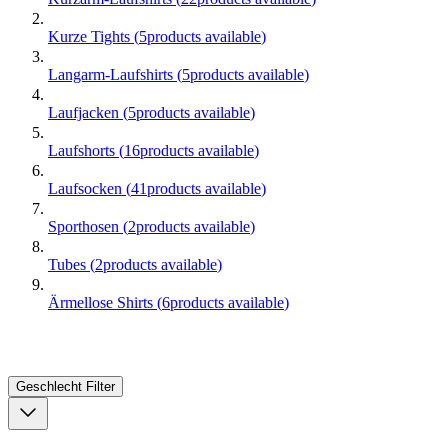
Kurze Tights
(
5
products available
)
Langarm-Laufshirts
(
5
products available
)
Laufjacken
(
5
products available
)
Laufshorts
(
16
products available
)
Laufsocken
(
41
products available
)
Sporthosen
(
2
products available
)
Tubes
(
2
products available
)
Ärmellose Shirts
(
6
products available
)
Geschlecht
Filter