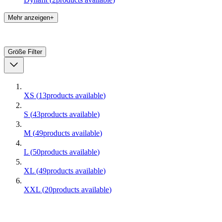
Mehr anzeigen+
Größe
Filter
XS
(
13
products available
)
S
(
43
products available
)
M
(
49
products available
)
L
(
50
products available
)
XL
(
49
products available
)
XXL
(
20
products available
)