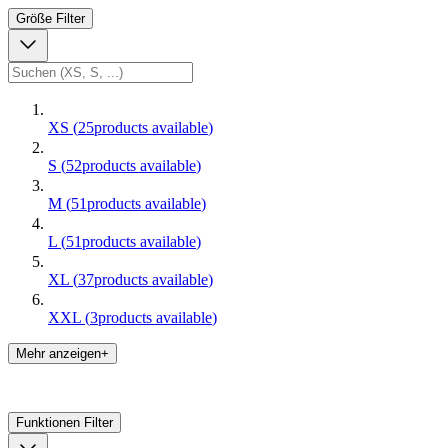
Größe
Filter
XS
(
25
products available
)
S
(
52
products available
)
M
(
51
products available
)
L
(
51
products available
)
XL
(
37
products available
)
XXL
(
3
products available
)
Mehr anzeigen+
Funktionen
Filter