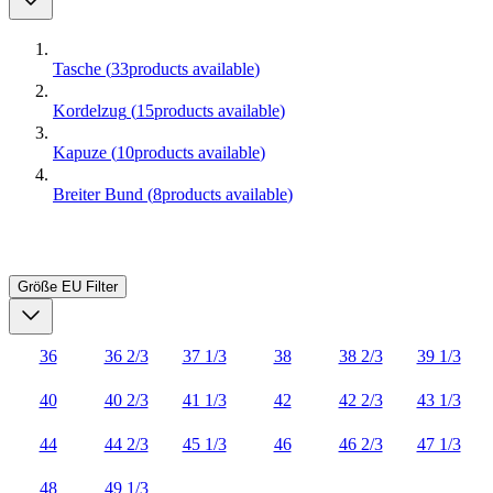
Tasche
(
33
products available
)
Kordelzug
(
15
products available
)
Kapuze
(
10
products available
)
Breiter Bund
(
8
products available
)
Größe EU
Filter
36
36 2/3
37 1/3
38
38 2/3
39 1/3
40
40 2/3
41 1/3
42
42 2/3
43 1/3
44
44 2/3
45 1/3
46
46 2/3
47 1/3
48
49 1/3