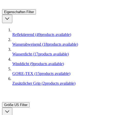
Eigenschaften
Filter
Reflektierend
(
49
products available
)
Wasserabweisend
(
18
products available
)
Wasserdicht
(
17
products available
)
Winddicht
(
9
products available
)
GORE-TEX
(
15
products available
)
Zusätzlicher Grip
(
2
products available
)
Größe US
Filter