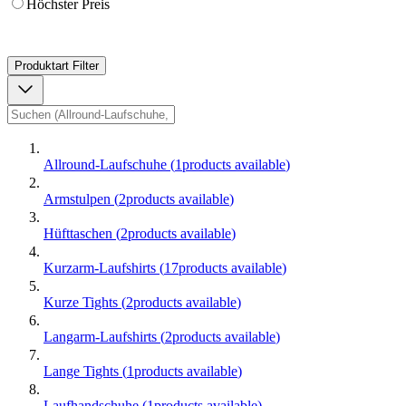
Höchster Preis
Produktart
Filter
Allround-Laufschuhe
(
1
products available
)
Armstulpen
(
2
products available
)
Hüfttaschen
(
2
products available
)
Kurzarm-Laufshirts
(
17
products available
)
Kurze Tights
(
2
products available
)
Langarm-Laufshirts
(
2
products available
)
Lange Tights
(
1
products available
)
Laufhandschuhe
(
1
products available
)