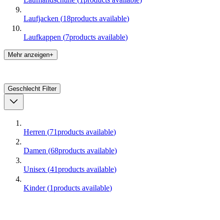
Laufjacken
(
18
products available
)
Laufkappen
(
7
products available
)
Mehr anzeigen+
Geschlecht
Filter
Herren
(
71
products available
)
Damen
(
68
products available
)
Unisex
(
41
products available
)
Kinder
(
1
products available
)