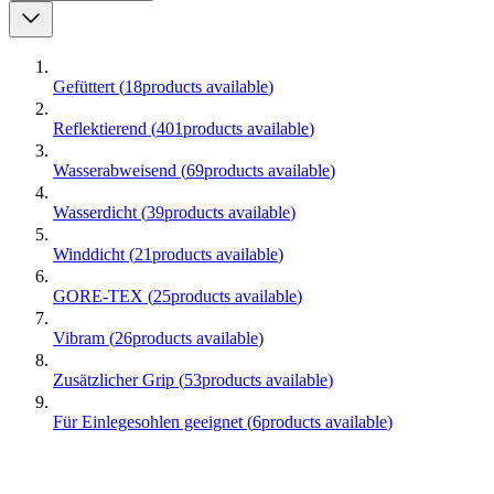
Gefüttert
(
18
products available
)
Reflektierend
(
401
products available
)
Wasserabweisend
(
69
products available
)
Wasserdicht
(
39
products available
)
Winddicht
(
21
products available
)
GORE-TEX
(
25
products available
)
Vibram
(
26
products available
)
Zusätzlicher Grip
(
53
products available
)
Für Einlegesohlen geeignet
(
6
products available
)