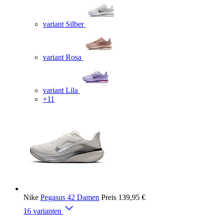
variant Silber
variant Rosa
variant Lila
+11
Nike
Pegasus 42 Damen
Preis
139,95 €
16 varianten