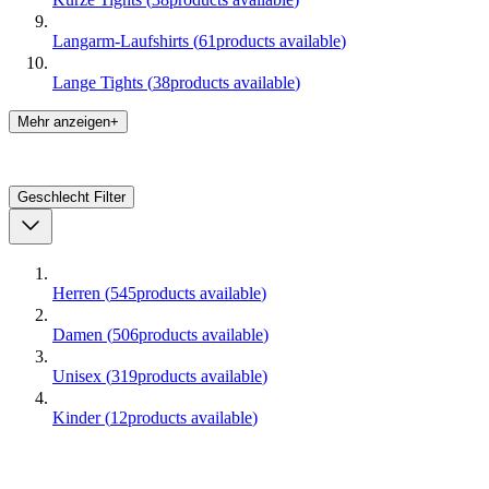
Langarm-Laufshirts
(
61
products available
)
Lange Tights
(
38
products available
)
Mehr anzeigen+
Geschlecht
Filter
Herren
(
545
products available
)
Damen
(
506
products available
)
Unisex
(
319
products available
)
Kinder
(
12
products available
)