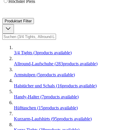
Höchster Preis
Produktart
Filter
3/4 Tights
(
3
products available
)
Allround-Laufschuhe
(
283
products available
)
Armstulpen
(
5
products available
)
Halstücher und Schals
(
16
products available
)
Handy-Halter
(
7
products available
)
Hüfttaschen
(
15
products available
)
Kurzarm-Laufshirts
(
95
products available
)
Kurze Tights
(
38
products available
)