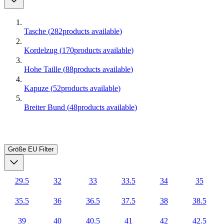
Tasche
(
282
products available
)
Kordelzug
(
170
products available
)
Hohe Taille
(
88
products available
)
Kapuze
(
52
products available
)
Breiter Bund
(
48
products available
)
Größe EU
Filter
29.5
32
33
33.5
34
35
35.5
36
36.5
37.5
38
38.5
39
40
40.5
41
42
42.5