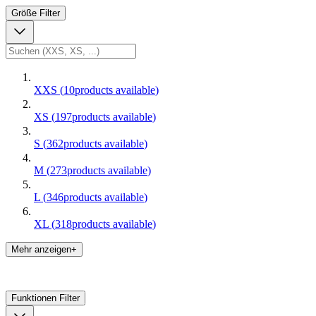
Größe
Filter
XXS
(
10
products available
)
XS
(
197
products available
)
S
(
362
products available
)
M
(
273
products available
)
L
(
346
products available
)
XL
(
318
products available
)
Mehr anzeigen+
Funktionen
Filter