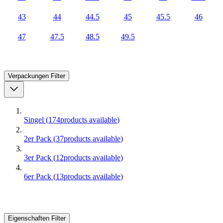
43
44
44.5
45
45.5
46
47
47.5
48.5
49.5
Verpackungen
Filter
Singel
(
174
products available
)
2er Pack
(
37
products available
)
3er Pack
(
12
products available
)
6er Pack
(
13
products available
)
Eigenschaften
Filter