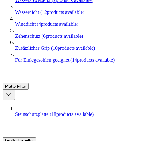
Wasserabweisend
(
2
products available
)
Wasserdicht
(
12
products available
)
Winddicht
(
4
products available
)
Zehenschutz
(
6
products available
)
Zusätzlicher Grip
(
10
products available
)
Für Einlegesohlen geeignet
(
14
products available
)
Platte
Filter
Steinschutzplatte
(
18
products available
)
Größe US
Filter