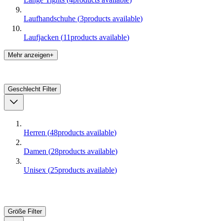
Laufhandschuhe
(
3
products available
)
Laufjacken
(
11
products available
)
Mehr anzeigen+
Geschlecht
Filter
Herren
(
48
products available
)
Damen
(
28
products available
)
Unisex
(
25
products available
)
Größe
Filter