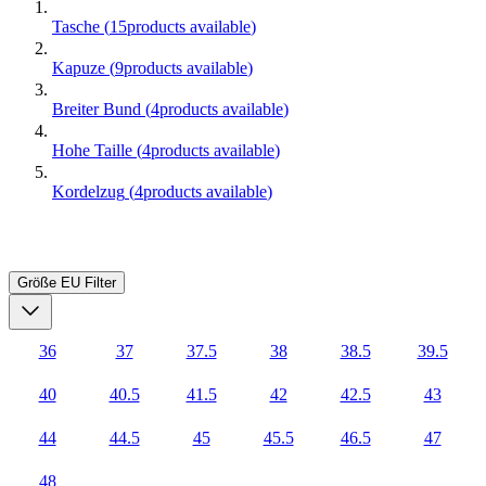
Tasche
(
15
products available
)
Kapuze
(
9
products available
)
Breiter Bund
(
4
products available
)
Hohe Taille
(
4
products available
)
Kordelzug
(
4
products available
)
Größe EU
Filter
36
37
37.5
38
38.5
39.5
40
40.5
41.5
42
42.5
43
44
44.5
45
45.5
46.5
47
48