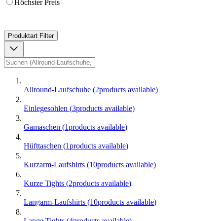
Höchster Preis
Produktart
Filter
Allround-Laufschuhe
(
2
products available
)
Einlegesohlen
(
3
products available
)
Gamaschen
(
1
products available
)
Hüfttaschen
(
1
products available
)
Kurzarm-Laufshirts
(
10
products available
)
Kurze Tights
(
2
products available
)
Langarm-Laufshirts
(
10
products available
)
Lange Tights
(
4
products available
)