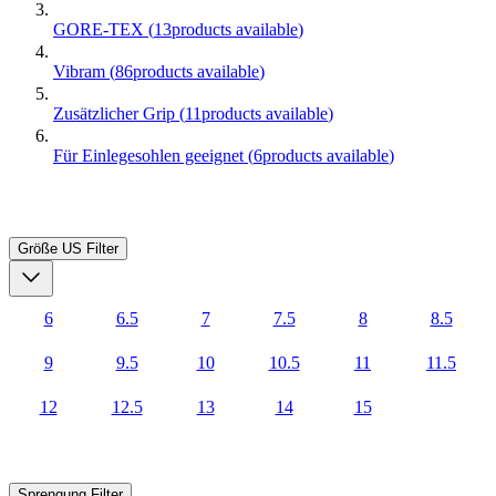
GORE-TEX
(
13
products available
)
Vibram
(
86
products available
)
Zusätzlicher Grip
(
11
products available
)
Für Einlegesohlen geeignet
(
6
products available
)
Größe US
Filter
6
6.5
7
7.5
8
8.5
9
9.5
10
10.5
11
11.5
12
12.5
13
14
15
Sprengung
Filter