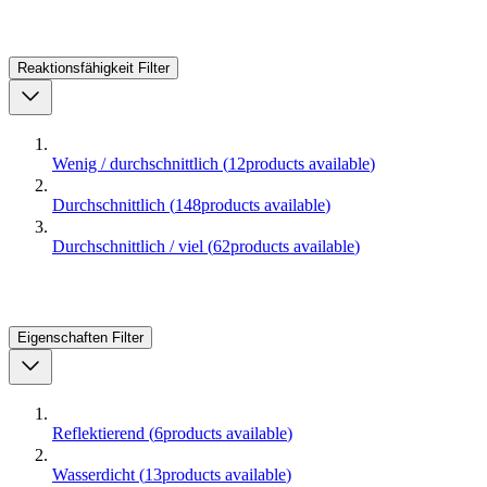
Reaktionsfähigkeit
Filter
Wenig / durchschnittlich
(
12
products available
)
Durchschnittlich
(
148
products available
)
Durchschnittlich / viel
(
62
products available
)
Eigenschaften
Filter
Reflektierend
(
6
products available
)
Wasserdicht
(
13
products available
)