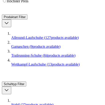
Höchster Preis
Produktart
Filter
Allround-Laufschuhe
(
127
products available
)
Gamaschen
(
9
products available
)
Trailrunning-Schuhe
(
84
products available
)
Wettkampf-Laufschuhe
(
13
products available
)
Schuhtyp
Filter
Stabil
(
27
products available
)