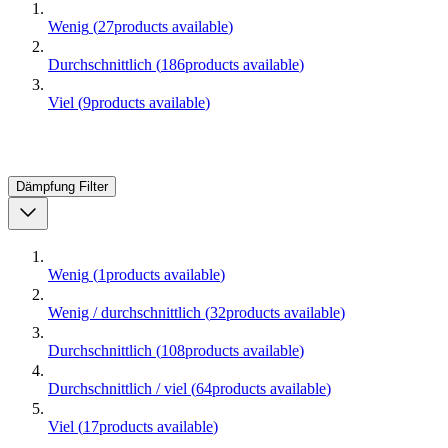
Wenig
(
27
products available
)
Durchschnittlich
(
186
products available
)
Viel
(
9
products available
)
Dämpfung
Filter
Wenig
(
1
products available
)
Wenig / durchschnittlich
(
32
products available
)
Durchschnittlich
(
108
products available
)
Durchschnittlich / viel
(
64
products available
)
Viel
(
17
products available
)