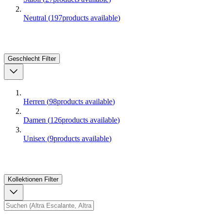
Neutral
(
197
products available
)
Geschlecht
Filter
Herren
(
98
products available
)
Damen
(
126
products available
)
Unisex
(
9
products available
)
Kollektionen
Filter