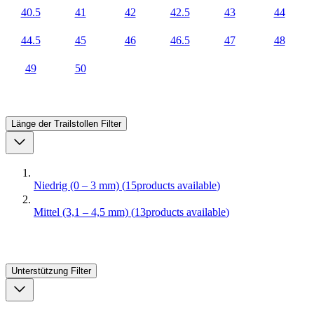
40.5
41
42
42.5
43
44
44.5
45
46
46.5
47
48
49
50
Länge der Trailstollen
Filter
Niedrig (0 – 3 mm)
(
15
products available
)
Mittel (3,1 – 4,5 mm)
(
13
products available
)
Unterstützung
Filter