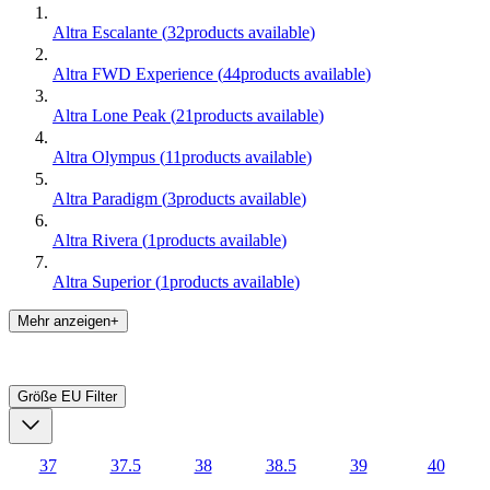
Altra Escalante
(
32
products available
)
Altra FWD Experience
(
44
products available
)
Altra Lone Peak
(
21
products available
)
Altra Olympus
(
11
products available
)
Altra Paradigm
(
3
products available
)
Altra Rivera
(
1
products available
)
Altra Superior
(
1
products available
)
Mehr anzeigen+
Größe EU
Filter
37
37.5
38
38.5
39
40