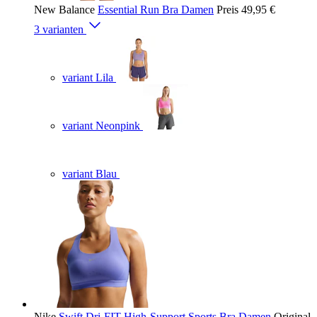
New Balance
Essential Run Bra Damen
Preis
49,95 €
3 varianten
variant Lila
variant Neonpink
variant Blau
Nike
Swift Dri-FIT High-Support Sports Bra Damen
Original