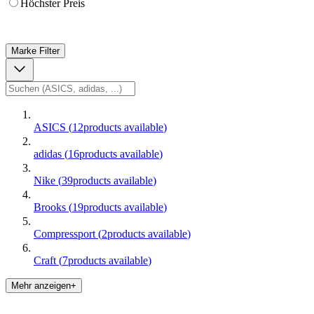
Höchster Preis
Marke
Filter
ASICS
(
12
products available
)
adidas
(
16
products available
)
Nike
(
39
products available
)
Brooks
(
19
products available
)
Compressport
(
2
products available
)
Craft
(
7
products available
)
Mehr anzeigen+