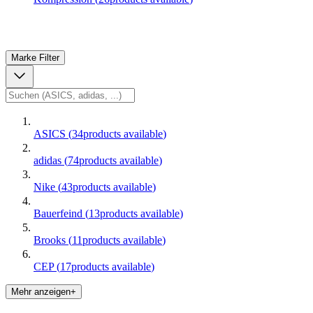
Marke
Filter
ASICS
(
34
products available
)
adidas
(
74
products available
)
Nike
(
43
products available
)
Bauerfeind
(
13
products available
)
Brooks
(
11
products available
)
CEP
(
17
products available
)
Mehr anzeigen+