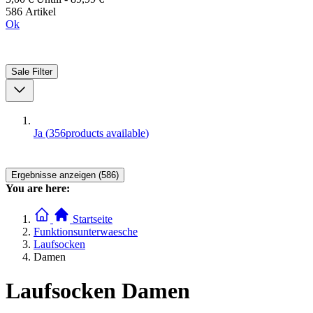
586 Artikel
Ok
Sale
Filter
Ja
(
356
products available
)
Ergebnisse anzeigen (586)
You are here:
Startseite
Funktionsunterwaesche
Laufsocken
Damen
Laufsocken Damen