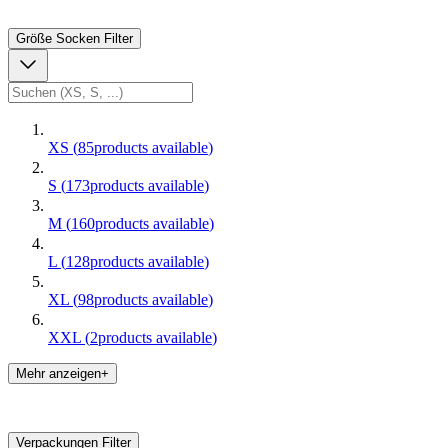
Größe Socken
Filter
XS
(
85
products available
)
S
(
173
products available
)
M
(
160
products available
)
L
(
128
products available
)
XL
(
98
products available
)
XXL
(
2
products available
)
Mehr anzeigen+
Verpackungen
Filter