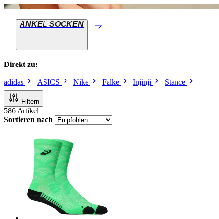
ANKEL SOCKEN
Direkt zu:
adidas
ASICS
Nike
Falke
Injinji
Stance
Filtern
586
Artikel
Sortieren nach