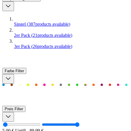
Singel
(
387
products available
)
2er Pack
(
21
products available
)
3er Pack
(
26
products available
)
Farbe
Filter
Preis
Filter
5,00 €
Untill
-
89,99 €