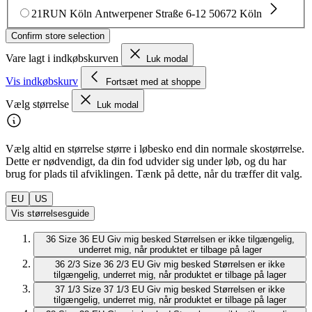
21RUN Köln
Antwerpener Straße 6-12
50672 Köln
Confirm store selection
Vare lagt i indkøbskurven
Luk modal
Vis indkøbskurv
Fortsæt med at shoppe
Vælg størrelse
Luk modal
Vælg altid en størrelse større i løbesko end din normale skostørrelse.
Dette er nødvendigt, da din fod udvider sig under løb, og du har
brug for plads til afviklingen. Tænk på dette, når du træffer dit valg.
EU
US
Vis størrelsesguide
36
Size 36 EU
Giv mig besked
Størrelsen er ikke tilgængelig,
underret mig, når produktet er tilbage på lager
36 2/3
Size 36 2/3 EU
Giv mig besked
Størrelsen er ikke
tilgængelig, underret mig, når produktet er tilbage på lager
37 1/3
Size 37 1/3 EU
Giv mig besked
Størrelsen er ikke
tilgængelig, underret mig, når produktet er tilbage på lager