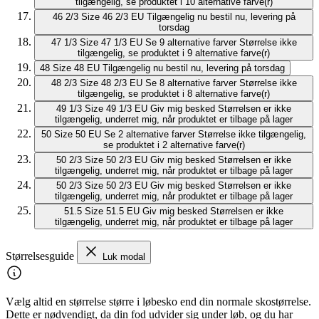
tilgængelig, se produktet i 10 alternative farve(r)
46 2/3
Size 46 2/3 EU
Tilgængelig nu
bestil nu, levering på
torsdag
47 1/3
Size 47 1/3 EU
Se 9 alternative farver
Størrelse ikke
tilgængelig, se produktet i 9 alternative farve(r)
48
Size 48 EU
Tilgængelig nu
bestil nu, levering på torsdag
48 2/3
Size 48 2/3 EU
Se 8 alternative farver
Størrelse ikke
tilgængelig, se produktet i 8 alternative farve(r)
49 1/3
Size 49 1/3 EU
Giv mig besked
Størrelsen er ikke
tilgængelig, underret mig, når produktet er tilbage på lager
50
Size 50 EU
Se 2 alternative farver
Størrelse ikke tilgængelig,
se produktet i 2 alternative farve(r)
50 2/3
Size 50 2/3 EU
Giv mig besked
Størrelsen er ikke
tilgængelig, underret mig, når produktet er tilbage på lager
50 2/3
Size 50 2/3 EU
Giv mig besked
Størrelsen er ikke
tilgængelig, underret mig, når produktet er tilbage på lager
51.5
Size 51.5 EU
Giv mig besked
Størrelsen er ikke
tilgængelig, underret mig, når produktet er tilbage på lager
Størrelsesguide
Luk modal
Vælg altid en størrelse større i løbesko end din normale skostørrelse.
Dette er nødvendigt, da din fod udvider sig under løb, og du har