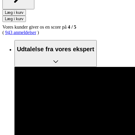
Læg i kurv
Læg i kurv
Vores kunder giver os en score på
4
/
5
(
943 anmeldelser
)
Udtalelse fra vores ekspert