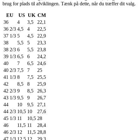
brug for plads til afviklingen. Tænk på dette, når du træffer dit valg.
EU
US
UK
CM
36
4
3,5
22,1
36 2/3
4,5
4
22,5
37 1/3
5
4,5
22,9
38
5,5
5
23,3
38 2/3
6
5,5
23,8
39 1/3
6,5
6
24,2
40
7
6,5
24,6
40 2/3
7,5
7
25
41 1/3
8
7,5
25,5
42
8,5
8
25,9
42 2/3
9
8,5
26,3
43 1/3
9,5
9
26,7
44
10
9,5
27,1
44 2/3
10,5
10
27,6
45 1/3
11
10,5
28
46
11,5
11
28,4
46 2/3
12
11,5
28,8
47 1/3
12,5
12
29,3