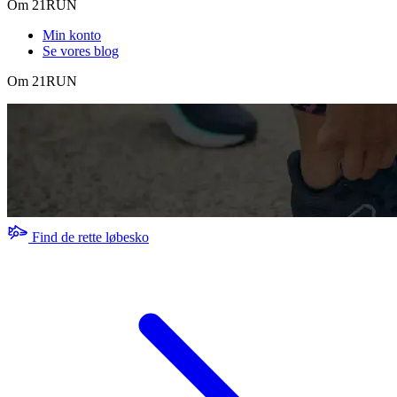
Om 21RUN
Min konto
Se vores blog
Om 21RUN
Find de rette løbesko