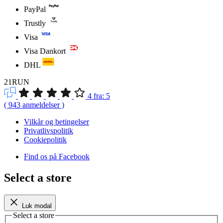
PayPal
Trustly
Visa
Visa Dankort
DHL
21RUN
4
fra:
5
(
943
anmeldelser
)
Vilkår og betingelser
Privatlivspolitik
Cookiepolitik
Find os på Facebook
Select a store
Luk modal
Select a store