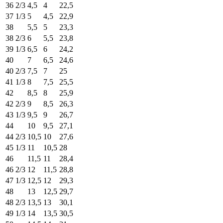
36 2/3
4,5
4
22,5
37 1/3
5
4,5
22,9
38
5,5
5
23,3
38 2/3
6
5,5
23,8
39 1/3
6,5
6
24,2
40
7
6,5
24,6
40 2/3
7,5
7
25
41 1/3
8
7,5
25,5
42
8,5
8
25,9
42 2/3
9
8,5
26,3
43 1/3
9,5
9
26,7
44
10
9,5
27,1
44 2/3
10,5
10
27,6
45 1/3
11
10,5
28
46
11,5
11
28,4
46 2/3
12
11,5
28,8
47 1/3
12,5
12
29,3
48
13
12,5
29,7
48 2/3
13,5
13
30,1
49 1/3
14
13,5
30,5