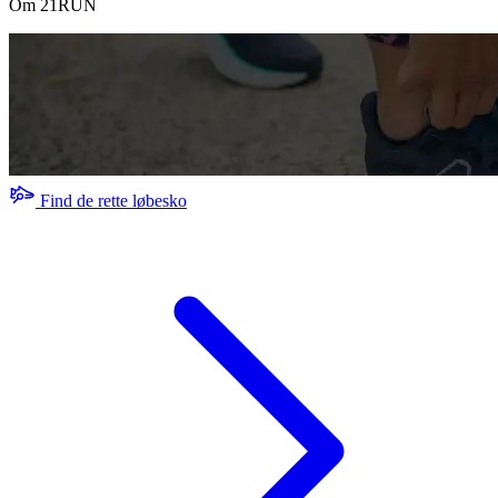
Om 21RUN
Find de rette løbesko