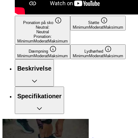
Pronation på sko
Støtte
Neutral:
Minimum
Moderat
Maksimum
Neutral
Pronation:
Minimum
Moderat
Maksimum
Dæmpning
Lydhørhed
Minimum
Moderat
Maksimum
Minimum
Moderat
Maksimum
Beskrivelse
Specifikationer