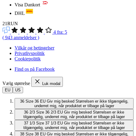
Visa Dankort
DHL
21RUN
4
fra:
5
(
943
anmeldelser
)
Vilkår og betingelser
Privatlivspolitik
Cookiepolitik
Find os på Facebook
Vælg størrelse
Luk modal
EU
US
36
Size 36 EU
Giv mig besked
Størrelsen er ikke tilgængelig,
underret mig, når produktet er tilbage på lager
36 2/3
Size 36 2/3 EU
Giv mig besked
Størrelsen er ikke
tilgængelig, underret mig, når produktet er tilbage på lager
37 1/3
Size 37 1/3 EU
Giv mig besked
Størrelsen er ikke
tilgængelig, underret mig, når produktet er tilbage på lager
38
Size 38 EU
Giv mig besked
Størrelsen er ikke tilgængelig,