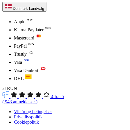
Denmark
Landvalg
Apple
Klarna Pay later
Mastercard
PayPal
Trustly
Visa
Visa Dankort
DHL
21RUN
4
fra:
5
(
943
anmeldelser
)
Vilkår og betingelser
Privatlivspolitik
Cookiepolitik