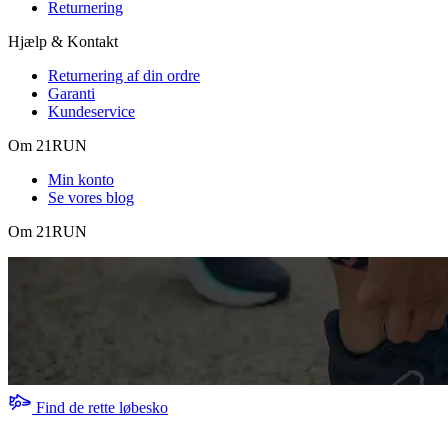
Returnering
Hjælp & Kontakt
Returnering af din ordre
Garanti
Kundeservice
Om 21RUN
Min konto
Se vores blog
Om 21RUN
Find de rette løbesko