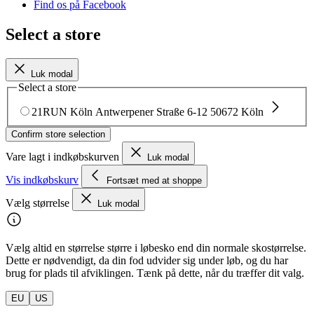
Find os på Facebook
Select a store
Luk modal
Select a store
21RUN Köln
Antwerpener Straße 6-12
50672 Köln
Confirm store selection
Vare lagt i indkøbskurven
Luk modal
Vis indkøbskurv
Fortsæt med at shoppe
Vælg størrelse
Luk modal
Vælg altid en størrelse større i løbesko end din normale skostørrelse.
Dette er nødvendigt, da din fod udvider sig under løb, og du har
brug for plads til afviklingen. Tænk på dette, når du træffer dit valg.
EU
US