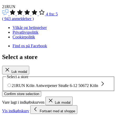
21RUN
4
fra:
5
(
943
anmeldelser
)
Vilkår og betingelser
Privatlivspolitik
Cookiepolitik
Find os på Facebook
Select a store
Luk modal
Select a store
21RUN Köln
Antwerpener Straße 6-12
50672 Köln
Confirm store selection
Vare lagt i indkøbskurven
Luk modal
Vis indkøbskurv
Fortsæt med at shoppe