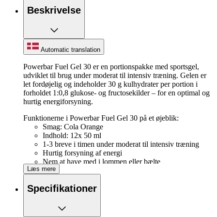
Beskrivelse
Automatic translation
Powerbar Fuel Gel 30 er en portionspakke med sportsgel,
udviklet til brug under moderat til intensiv træning. Gelen er
let fordøjelig og indeholder 30 g kulhydrater per portion i
forholdet 1:0,8 glukose- og fructosekilder – for en optimal og
hurtig energiforsyning.
Funktionerne i Powerbar Fuel Gel 30 på et øjeblik:
Smag: Cola Orange
Indhold: 12x 50 ml
1-3 breve i timen under moderat til intensiv træning
Hurtig forsyning af energi
Nem at have med i lommen eller bælte
Læs mere
Hurtig at åbne ved at rive toppen af
Næringsværdi
Pr. gel (50 ml)
Specifikationer
Energi kJ (kcal)
516 (122)
Proteiner
0 gr
Kulhydrater
30 gr