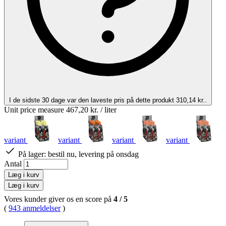
I de sidste 30 dage var den laveste pris på dette produkt 310,14 kr..
Unit price measure
467,20 kr.
/ liter
variant
variant
variant
variant
På lager:
bestil nu, levering på onsdag
Antal
Læg i kurv
Læg i kurv
Vores kunder giver os en score på
4
/
5
(
943 anmeldelser
)