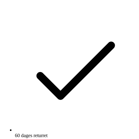
heraf sukkerarter
15 gr
Fedtstoffer
0 gr
heraf mættet
0 gr
Saltet
0,50 gr
Natrium
202 mg
60 dages returret