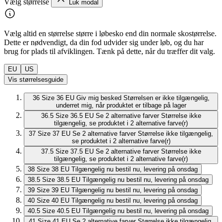
Vælg størrelse
Luk modal
Vælg altid en størrelse større i løbesko end din normale skostørrelse.
Dette er nødvendigt, da din fod udvider sig under løb, og du har
brug for plads til afviklingen. Tænk på dette, når du træffer dit valg.
EU
US
Vis størrelsesguide
36
Size 36 EU
Giv mig besked
Størrelsen er ikke tilgængelig,
underret mig, når produktet er tilbage på lager
36.5
Size 36.5 EU
Se 2 alternative farver
Størrelse ikke
tilgængelig, se produktet i 2 alternative farve(r)
37
Size 37 EU
Se 2 alternative farver
Størrelse ikke tilgængelig,
se produktet i 2 alternative farve(r)
37.5
Size 37.5 EU
Se 2 alternative farver
Størrelse ikke
tilgængelig, se produktet i 2 alternative farve(r)
38
Size 38 EU
Tilgængelig nu
bestil nu, levering på onsdag
38.5
Size 38.5 EU
Tilgængelig nu
bestil nu, levering på onsdag
39
Size 39 EU
Tilgængelig nu
bestil nu, levering på onsdag
40
Size 40 EU
Tilgængelig nu
bestil nu, levering på onsdag
40.5
Size 40.5 EU
Tilgængelig nu
bestil nu, levering på onsdag
41
Size 41 EU
Se 2 alternative farver
Størrelse ikke tilgængelig,