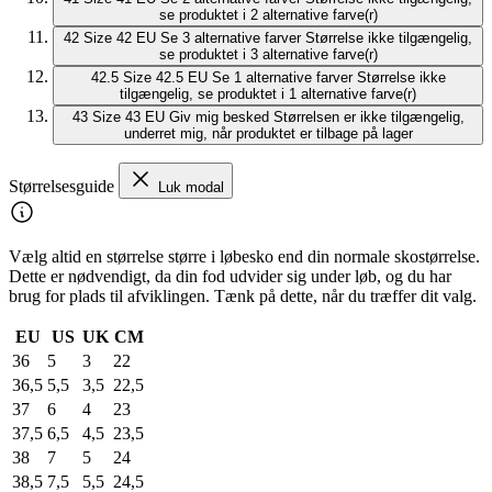
se produktet i 2 alternative farve(r)
42
Size 42 EU
Se 3 alternative farver
Størrelse ikke tilgængelig,
se produktet i 3 alternative farve(r)
42.5
Size 42.5 EU
Se 1 alternative farver
Størrelse ikke
tilgængelig, se produktet i 1 alternative farve(r)
43
Size 43 EU
Giv mig besked
Størrelsen er ikke tilgængelig,
underret mig, når produktet er tilbage på lager
Størrelsesguide
Luk modal
Vælg altid en størrelse større i løbesko end din normale skostørrelse.
Dette er nødvendigt, da din fod udvider sig under løb, og du har
brug for plads til afviklingen. Tænk på dette, når du træffer dit valg.
EU
US
UK
CM
36
5
3
22
36,5
5,5
3,5
22,5
37
6
4
23
37,5
6,5
4,5
23,5
38
7
5
24
38,5
7,5
5,5
24,5