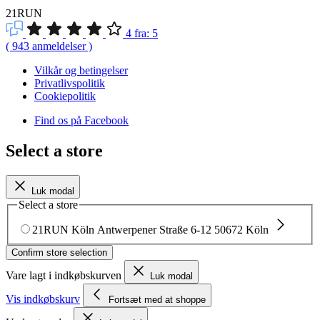
21RUN
4
fra:
5
(
943
anmeldelser
)
Vilkår og betingelser
Privatlivspolitik
Cookiepolitik
Find os på Facebook
Select a store
Luk modal
Select a store
21RUN Köln
Antwerpener Straße 6-12
50672 Köln
Confirm store selection
Vare lagt i indkøbskurven
Luk modal
Vis indkøbskurv
Fortsæt med at shoppe