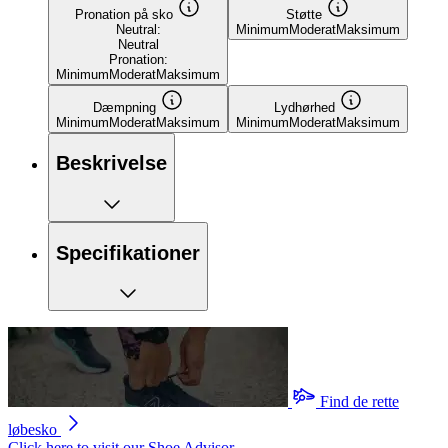
Pronation på sko
Støtte
Neutral:
Minimum
Moderat
Maksimum
Neutral
Pronation:
Minimum
Moderat
Maksimum
Dæmpning
Lydhørhed
Minimum
Moderat
Maksimum
Minimum
Moderat
Maksimum
Beskrivelse
Specifikationer
Find de rette
løbesko
Click here to visit our
Shoe Advisor