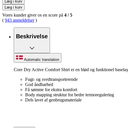
Læg i kurv
Læg i kurv
Vores kunder giver os en score på
4
/
5
(
943 anmeldelser
)
Beskrivelse
Automatic translation
Core Dry Active Comfort Shirt er en blød og funktionel baselayer-j
Fugt- og svedtransporterende
God åndbarhed
Få sømme for ekstra komfort
Body mapping struktur for bedre termoregulering
Dels lavet af genbrugsmateriale