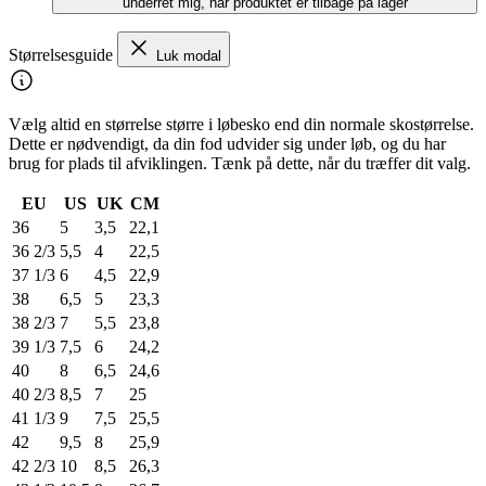
underret mig, når produktet er tilbage på lager
Størrelsesguide
Luk modal
Vælg altid en størrelse større i løbesko end din normale skostørrelse.
Dette er nødvendigt, da din fod udvider sig under løb, og du har
brug for plads til afviklingen. Tænk på dette, når du træffer dit valg.
EU
US
UK
CM
36
5
3,5
22,1
36 2/3
5,5
4
22,5
37 1/3
6
4,5
22,9
38
6,5
5
23,3
38 2/3
7
5,5
23,8
39 1/3
7,5
6
24,2
40
8
6,5
24,6
40 2/3
8,5
7
25
41 1/3
9
7,5
25,5
42
9,5
8
25,9
42 2/3
10
8,5
26,3