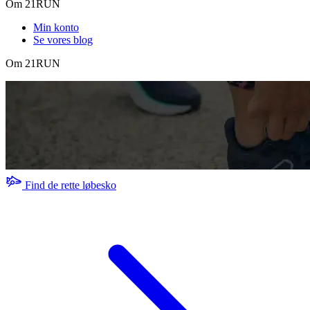
Om 21RUN
Min konto
Se vores blog
Om 21RUN
Find de rette løbesko