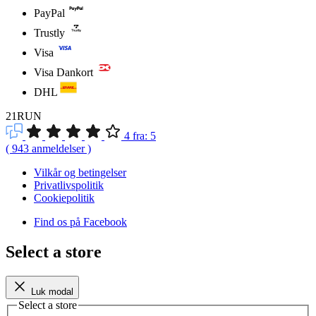
PayPal
Trustly
Visa
Visa Dankort
DHL
21RUN
4
fra:
5
(
943
anmeldelser
)
Vilkår og betingelser
Privatlivspolitik
Cookiepolitik
Find os på Facebook
Select a store
Luk modal
Select a store