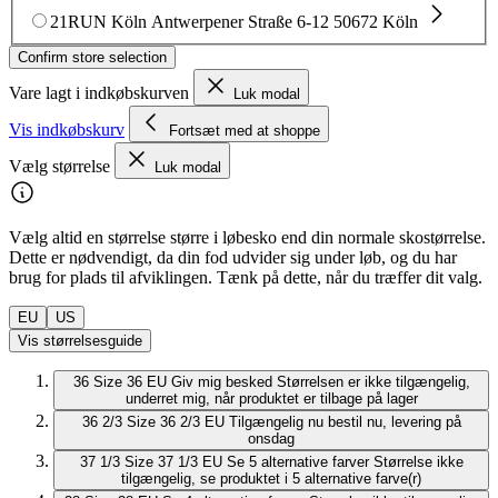
21RUN Köln
Antwerpener Straße 6-12
50672 Köln
Confirm store selection
Vare lagt i indkøbskurven
Luk modal
Vis indkøbskurv
Fortsæt med at shoppe
Vælg størrelse
Luk modal
Vælg altid en størrelse større i løbesko end din normale skostørrelse.
Dette er nødvendigt, da din fod udvider sig under løb, og du har
brug for plads til afviklingen. Tænk på dette, når du træffer dit valg.
EU
US
Vis størrelsesguide
36
Size 36 EU
Giv mig besked
Størrelsen er ikke tilgængelig,
underret mig, når produktet er tilbage på lager
36 2/3
Size 36 2/3 EU
Tilgængelig nu
bestil nu, levering på
onsdag
37 1/3
Size 37 1/3 EU
Se 5 alternative farver
Størrelse ikke
tilgængelig, se produktet i 5 alternative farve(r)