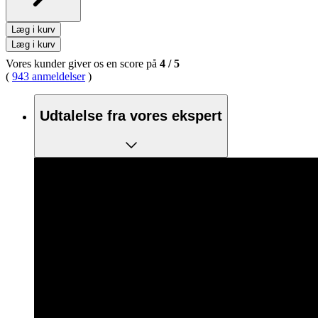
Læg i kurv
Læg i kurv
Vores kunder giver os en score på
4
/
5
(
943 anmeldelser
)
Udtalelse fra vores ekspert