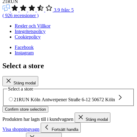
21RUN
3.9
från:
5
(
926
recensioner
)
Regler och Villkor
Integritetspolicy
Cookiepolicy
Facebook
Instagram
Select a store
Stäng modal
Select a store
21RUN Köln
Antwerpener Straße 6-12
50672 Köln
Confirm store selection
Produkten har lagts till i kundvagnen
Stäng modal
Visa shoppingvagn
Fortsätt handla