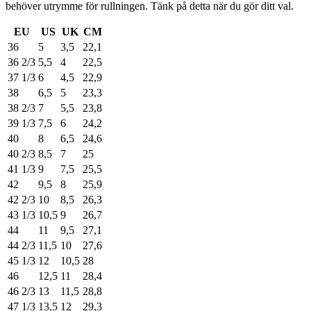
behöver utrymme för rullningen. Tänk på detta när du gör ditt val.
EU
US
UK
CM
36
5
3,5
22,1
36 2/3
5,5
4
22,5
37 1/3
6
4,5
22,9
38
6,5
5
23,3
38 2/3
7
5,5
23,8
39 1/3
7,5
6
24,2
40
8
6,5
24,6
40 2/3
8,5
7
25
41 1/3
9
7,5
25,5
42
9,5
8
25,9
42 2/3
10
8,5
26,3
43 1/3
10,5
9
26,7
44
11
9,5
27,1
44 2/3
11,5
10
27,6
45 1/3
12
10,5
28
46
12,5
11
28,4
46 2/3
13
11,5
28,8
47 1/3
13,5
12
29,3