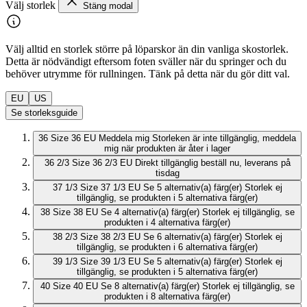
Välj storlek
Stäng modal
Välj alltid en storlek större på löparskor än din vanliga skostorlek.
Detta är nödvändigt eftersom foten sväller när du springer och du
behöver utrymme för rullningen. Tänk på detta när du gör ditt val.
EU
US
Se storleksguide
36
Size 36 EU
Meddela mig
Storleken är inte tillgänglig, meddela
mig när produkten är åter i lager
36 2/3
Size 36 2/3 EU
Direkt tillgänglig
beställ nu, leverans på
tisdag
37 1/3
Size 37 1/3 EU
Se 5 alternativ(a) färg(er)
Storlek ej
tillgänglig, se produkten i 5 alternativa färg(er)
38
Size 38 EU
Se 4 alternativ(a) färg(er)
Storlek ej tillgänglig, se
produkten i 4 alternativa färg(er)
38 2/3
Size 38 2/3 EU
Se 6 alternativ(a) färg(er)
Storlek ej
tillgänglig, se produkten i 6 alternativa färg(er)
39 1/3
Size 39 1/3 EU
Se 5 alternativ(a) färg(er)
Storlek ej
tillgänglig, se produkten i 5 alternativa färg(er)
40
Size 40 EU
Se 8 alternativ(a) färg(er)
Storlek ej tillgänglig, se
produkten i 8 alternativa färg(er)