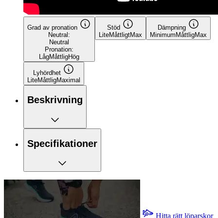
Grad av pronation
Stöd
Dämpning
Neutral:
Lite
Måttligt
Max
Minimum
Måttlig
Max
Neutral
Pronation:
Låg
Måttlig
Hög
Lyhördhet
Lite
Måttlig
Maximal
Beskrivning
Specifikationer
Hitta rätt löparskor