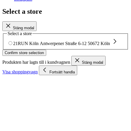
Select a store
Stäng modal
Select a store
21RUN Köln
Antwerpener Straße 6-12
50672 Köln
Confirm store selection
Produkten har lagts till i kundvagnen
Stäng modal
Visa shoppingvagn
Fortsätt handla