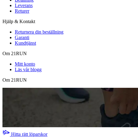
Leverans
Returer
Hjälp & Kontakt
Returnera din beställning
Garanti
Kundtjänst
Om 21RUN
Mitt konto
Läs vår blogg
Om 21RUN
Hitta rätt löparskor