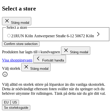
Select a store
Stäng modal
Select a store
21RUN Köln
Antwerpener Straße 6-12
50672 Köln
Confirm store selection
Produkten har lagts till i kundvagnen
Stäng modal
Visa shoppingvagn
Fortsätt handla
Välj storlek
Stäng modal
Välj alltid en storlek större på löparskor än din vanliga skostorlek.
Detta är nödvändigt eftersom foten sväller när du springer och du
behöver utrymme för rullningen. Tänk på detta när du gör ditt val.
EU
US
Se storleksguide