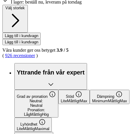
I lager:
beställ nu, leverans på torsdag
Välj storlek
Lägg till i kundvagn
Lägg till i kundvagn
Våra kunder ger oss betyget
3.9
/
5
(
926 recensioner
)
Yttrande från vår expert
Grad av pronation
Stöd
Dämpning
Neutral:
Lite
Måttligt
Max
Minimum
Måttlig
Max
Neutral
Pronation:
Låg
Måttlig
Hög
Lyhördhet
Lite
Måttlig
Maximal