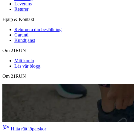
Leverans
Returer
Hjälp & Kontakt
Returnera din beställning
Garanti
Kundtjänst
Om 21RUN
Mitt konto
Läs vår blogg
Om 21RUN
Hitta rätt löparskor