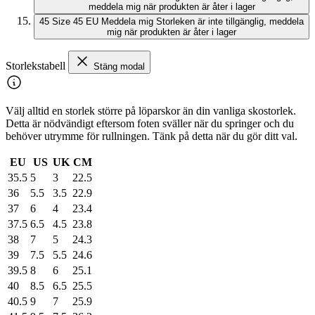
meddela mig när produkten är åter i lager
45
Size 45 EU
Meddela mig
Storleken är inte tillgänglig, meddela
mig när produkten är åter i lager
Storlekstabell
Stäng modal
Välj alltid en storlek större på löparskor än din vanliga skostorlek.
Detta är nödvändigt eftersom foten sväller när du springer och du
behöver utrymme för rullningen. Tänk på detta när du gör ditt val.
EU
US
UK
CM
35.5
5
3
22.5
36
5.5
3.5
22.9
37
6
4
23.4
37.5
6.5
4.5
23.8
38
7
5
24.3
39
7.5
5.5
24.6
39.5
8
6
25.1
40
8.5
6.5
25.5
40.5
9
7
25.9