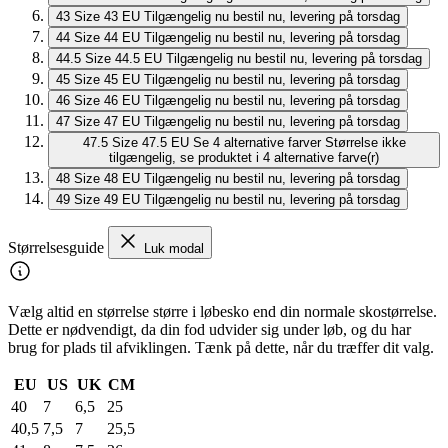
43
Size 43 EU
Tilgængelig nu
bestil nu, levering på torsdag
44
Size 44 EU
Tilgængelig nu
bestil nu, levering på torsdag
44.5
Size 44.5 EU
Tilgængelig nu
bestil nu, levering på torsdag
45
Size 45 EU
Tilgængelig nu
bestil nu, levering på torsdag
46
Size 46 EU
Tilgængelig nu
bestil nu, levering på torsdag
47
Size 47 EU
Tilgængelig nu
bestil nu, levering på torsdag
47.5
Size 47.5 EU
Se 4 alternative farver
Størrelse ikke
tilgængelig, se produktet i 4 alternative farve(r)
48
Size 48 EU
Tilgængelig nu
bestil nu, levering på torsdag
49
Size 49 EU
Tilgængelig nu
bestil nu, levering på torsdag
Størrelsesguide
Luk modal
Vælg altid en størrelse større i løbesko end din normale skostørrelse.
Dette er nødvendigt, da din fod udvider sig under løb, og du har
brug for plads til afviklingen. Tænk på dette, når du træffer dit valg.
EU
US
UK
CM
40
7
6,5
25
40,5
7,5
7
25,5