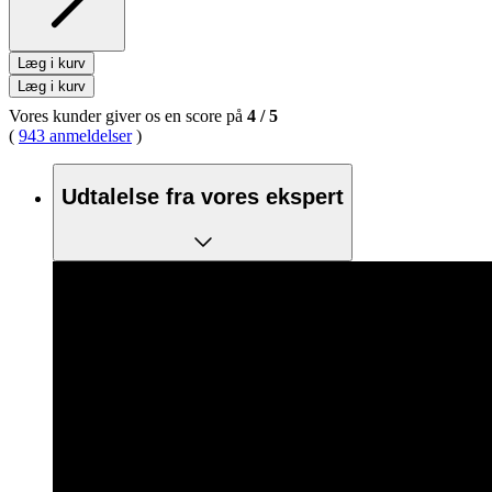
Læg i kurv
Læg i kurv
Vores kunder giver os en score på
4
/
5
(
943 anmeldelser
)
Udtalelse fra vores ekspert