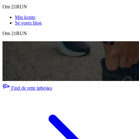
Om 21RUN
Min konto
Se vores blog
Om 21RUN
Find de rette løbesko