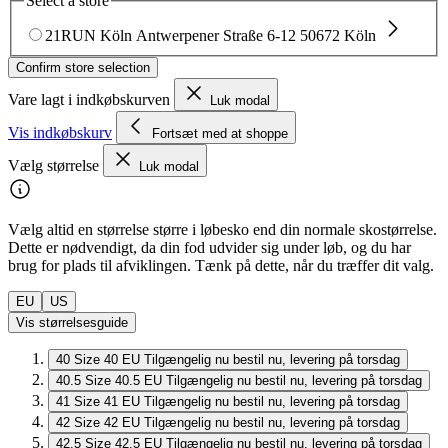
Select a store
21RUN Köln
Antwerpener Straße 6-12
50672 Köln
Confirm store selection
Vare lagt i indkøbskurven
Luk modal
Vis indkøbskurv
Fortsæt med at shoppe
Vælg størrelse
Luk modal
Vælg altid en størrelse større i løbesko end din normale skostørrelse.
Dette er nødvendigt, da din fod udvider sig under løb, og du har
brug for plads til afviklingen. Tænk på dette, når du træffer dit valg.
EU
US
Vis størrelsesguide
40
Size 40 EU
Tilgængelig nu
bestil nu, levering på torsdag
40.5
Size 40.5 EU
Tilgængelig nu
bestil nu, levering på torsdag
41
Size 41 EU
Tilgængelig nu
bestil nu, levering på torsdag
42
Size 42 EU
Tilgængelig nu
bestil nu, levering på torsdag
42.5
Size 42.5 EU
Tilgængelig nu
bestil nu, levering på torsdag